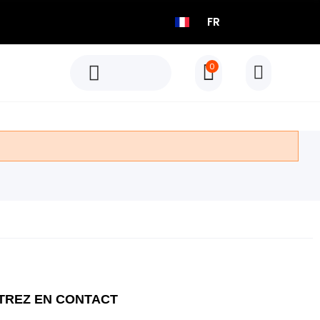
FR
0
H803 Brassard De Fréquence Cardiaque
Découvrir
H803 Brassard De Fréquence Cardiaque
NOUVEAU
Découvrir
NOUVEAU
TREZ EN CONTACT