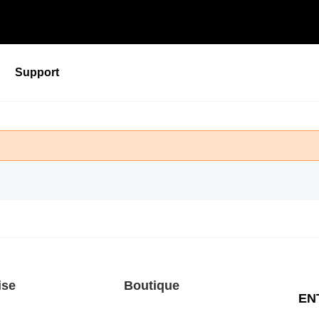
Support
PES P505 Compteur De Puissance De Base
Niveau de performance - Alimentez votre désir de
vitesse
Découvrir
PES P505 Compteur De Puissance De Base
Niveau de performance - Alimentez votre désir de
NOUVEAU
vitesse
Découvrir
ise
Boutique
EN
NOUVEAU