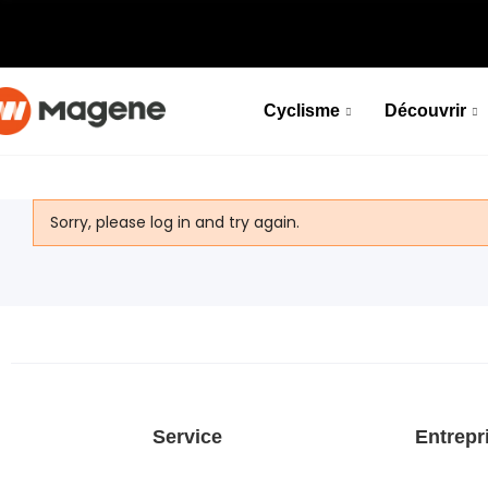
Cyclisme
Découvrir
Ordinateur De Vélo Intelligent GPS C606
Adoptez la connectivité, donnez du pouvoir à votre
parcours
Sorry, please log in and try again.
Découvrir
Ordinateur De Vélo Intelligent GPS C606
Adoptez la connectivité, donnez du pouvoir à votre
NOUVEAU
parcours
Découvrir
Service
Entrepr
NOUVEAU