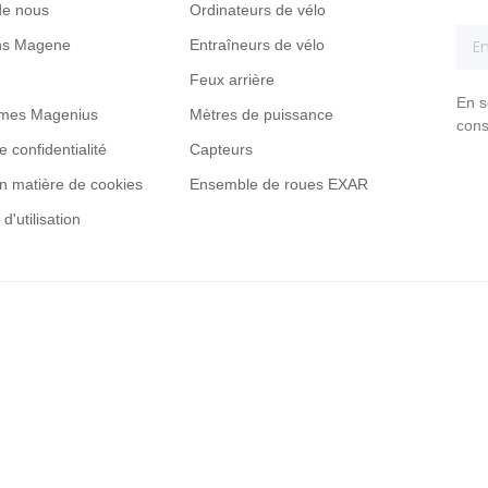
de nous
Ordinateurs de vélo
ons Magene
Entraîneurs de vélo
Feux arrière
Accessories
Shop All Tous les produits
En s
mes Magenius
Mètres de puissance
cons
e confidentialité
Capteurs
en matière de cookies
Ensemble de roues EXAR
d'utilisation
Accessories
Shop All Tous les produits